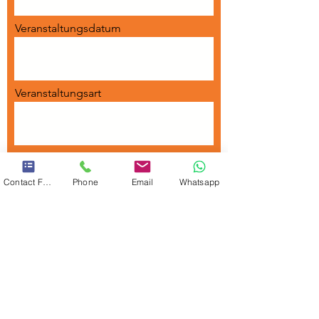
Veranstaltungsdatum
Veranstaltungsart
Veranstaltungsort
Contact Form
Phone
Email
Whatsapp
Personenanzahl
Weitere wichtige Informationen zu
Ihrer Veransaltung: