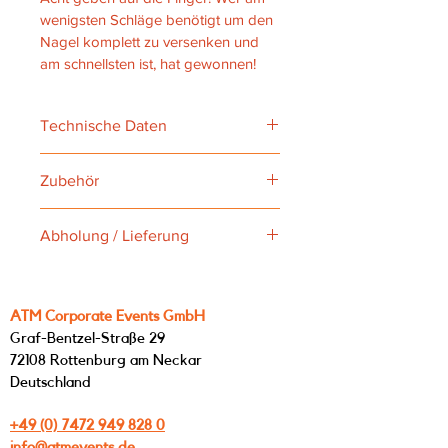
wenigsten Schläge benötigt um den 
Nagel komplett zu versenken und 
am schnellsten ist, hat gewonnen!
Technische Daten
Platzbedarf: ca. 1 x 2,5m
Zubehör
Nägel, Hammer, Schalen für Nägel (Im 
Abholung / Lieferung
Tisch Integriert)
Abholung: Graf-Bentzel-Straße 29, 
72108 Rottenburg a. N.
Lieferung: auf Anfrage
ATM Corporate Events GmbH
Graf-Bentzel-Straße 29
72108 Rottenburg am Neckar
Deutschland
+49 (0) 7472 949 828 0
info@atmevents.de