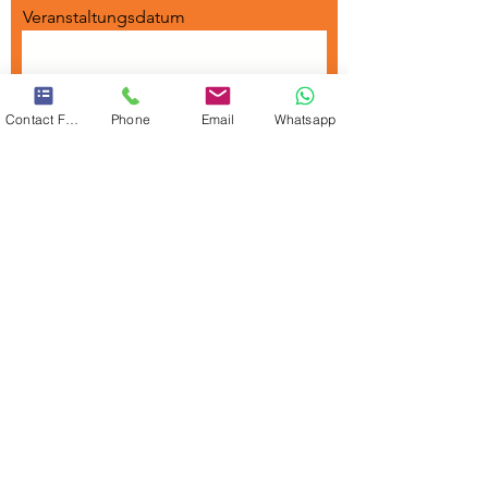
Veranstaltungsdatum
Veranstaltungsart
Contact Form
Phone
Email
Whatsapp
Veranstaltungsort
Personenanzahl
Weitere wichtige Informationen zu
Ihrer Veransaltung: