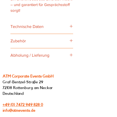
– und garantiert für Gesprächsstoff 
sorgt!
Technische Daten
Maße: 6 x 6 m (L x B)
Zubehör
Strombedarf: 2 x 230V
Luftmodul, Bulle, Steuerungsgerät, 
Abholung / Lieferung
Motor, Gebläse, Absperrung für 
Gebläse
Abholung: Graf-Bentzel-Straße 29, 
72108 Rottenburg a. N.
Lieferung: auf Anfrage
ATM Corporate Events GmbH
Graf-Bentzel-Straße 29
72108 Rottenburg am Neckar
Deutschland
+49 (0) 7472 949 828 0
info@atmevents.de