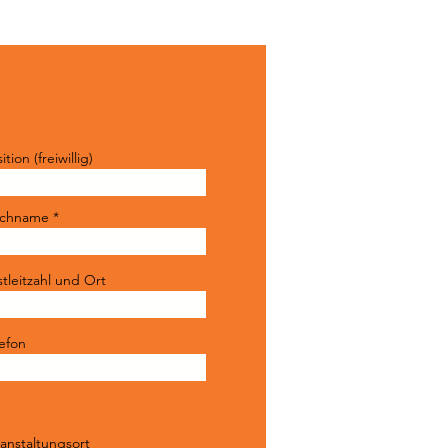
ition (freiwillig)
chname
tleitzahl und Ort
lefon
anstaltungsort