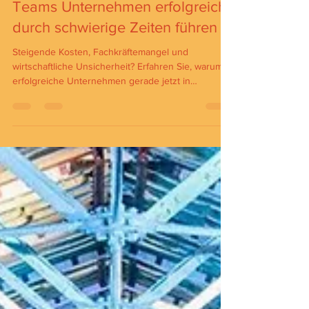
Wachsen trotz Krise: Wie starke
Teams Unternehmen erfolgreich
durch schwierige Zeiten führen
Steigende Kosten, Fachkräftemangel und
wirtschaftliche Unsicherheit? Erfahren Sie, warum
erfolgreiche Unternehmen gerade jetzt in
Teambuilding, Firmenevents und
Mitarbeiterbindung investieren – und wie ATM
Events Sie dabei unterstützt.