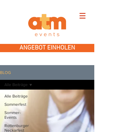
ANGEBOT EINHOLEN
BLOG
Alle Beiträge
Alle Beiträge
Sommerfest
Sommer-
Events
Rottenburger
Neckarfest