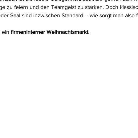
lge zu feiern und den Teamgeist zu stärken. Doch klassis
o-Events
VIP Hospitality
Firmen-Sommerfest
Sommerfest
der Saal sind inzwischen Standard – wie sorgt man also f
 ein 
firmeninterner Weihnachtsmarkt
.