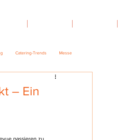
TOEVENTS
FAMILIENTAGE
VIP HOSPITALITY
MIET
ng
Catering-Trends
Messe
Kick-Off-Events
t – Ein
esrückblick & Event-trends 2026
Teambuilding
Ausgrenzung
evue passieren zu 