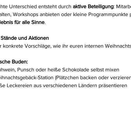
hte Unterschied entsteht durch 
aktive Beteiligung
: Mitar
alten, Workshops anbieten oder kleine Programmpunkte pl
lebnis für alle Sinne
.
r Stände und Aktionen
r konkrete Vorschläge, wie ihr euren internen Weihnachts
ische Buden:
ühwein, Punsch oder heiße Schokolade selbst mixen
ihnachtsgebäck-Station (Plätzchen backen oder verzieren
ße Leckereien aus verschiedenen Ländern präsentieren