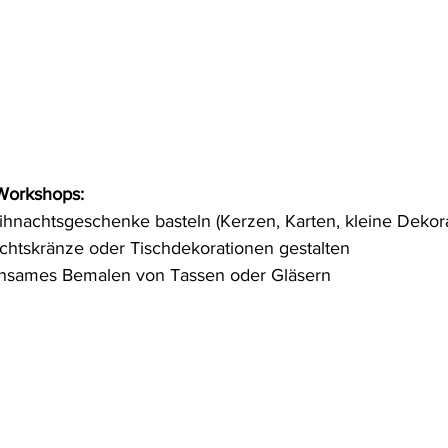
Workshops:
hnachtsgeschenke basteln (Kerzen, Karten, kleine Dekor
htskränze oder Tischdekorationen gestalten
nsames Bemalen von Tassen oder Gläsern